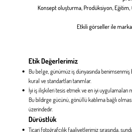
Konsept oluşturma, Prodüksiyon, Eğitim,
Etkili görseller ile mark
Etik Değerlerimiz
Bu belge, günümüz iş dünyasında benimsenmiş bulu
kural ve standartları tanımlar.
İyi iş ilişkileri tesis etmek ve en iyi uygulamala
Bu bildirge gücünü, gönüllü katılıma bağlı olmasın
üzerindedir.
Dürüstlük
Ticari fotoğrafçılık faaliyetlerimiz sırasında, s