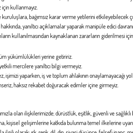
z için kullanmayız.
e kuruluşlara, bağımsız karar verme yetilerini etkileyebilecek 
ı hakkında, yanıltıcı açıklamalar yaparak manipüle edici davra
nların kullanılmasından kaynaklanan zararların giderilmesi iç
m yükümlülükleri yerine getiririz.
tkili mercilere yanıltıcı bilgi vermeyiz.
ez, işimizi yaparken, iş ve toplum ahlakının onaylamayacağı y
imseriz, haksız rekabet doğuracak edimler içine girmeyiz.
mızla olan ilişkilerimizde; dürüstlük, eşitlik, güvenli ve sağlıkl
 kişisel gelişimlerine katkıda bulunma temel ilkelerine uyarı
a ilgili olarak; ırk, renk, dil, din, siyasi düşünce, felsefi inan