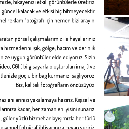
zle, hikayenizi etkili görüntülerle üretiriz.
 güncel kalacak ve etkisi hiç bitmeyecektir.
onel reklam fotoğrafı için hemen bizi arayın
.
ratan görsel çalışmalarımız ile hayalleriniz
hizmetlerini ışık, gölge, hacim ve derinlik
nize uygun görüntüler elde ediyoruz. Sizin
eo, CGI ( bilgisayarla oluşturulan imaj ) ve
tlenizle güçlü bir bağ kurmanızı sağlıyoruz.
Biz, kaliteli fotoğrafların öncüsüyüz
.
az anılarınızı yakalamaya hazırız. Kişisel ve
arınıza kadar, her zaman en iyisini sunarız.
güler yüzlü hizmet anlayışımızla her türlü
esyonel fotoğraf ihtiyacınıza cevap veririz.