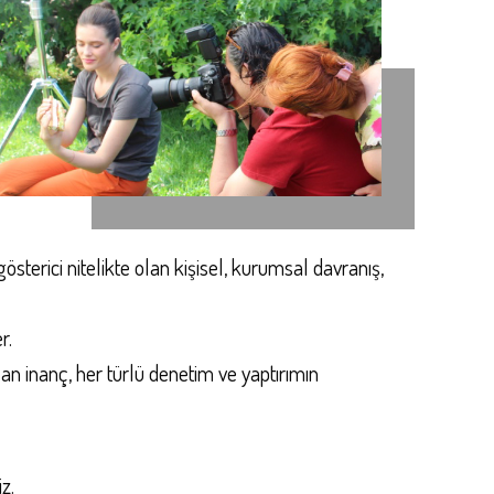
erici nitelikte olan kişisel, kurumsal davranış,
r.
lan inanç, her türlü denetim ve yaptırımın
z.