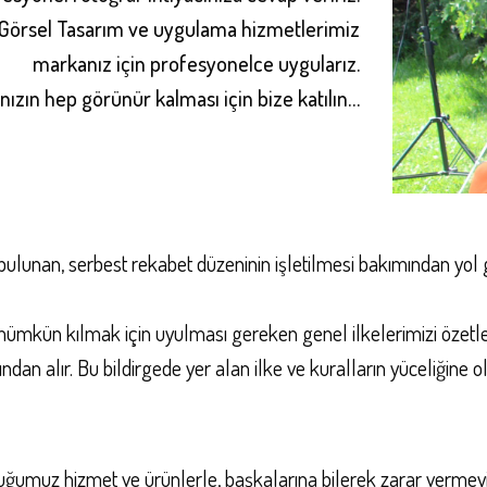
 Görsel Tasarım ve uygulama hizmetlerimiz
markanız için profesyonelce uygularız.
anızın hep görünür kalması için bize katılın…
nan, serbest rekabet düzeninin işletilmesi bakımından yol göst
rı mümkün kılmak için uyulması gereken genel ilkelerimizi özetle
dan alır. Bu bildirgede yer alan ilke ve kuralların yüceliğine o
unduğumuz hizmet ve ürünlerle, başkalarına bilerek zarar vermeyi