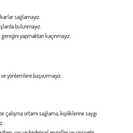
çıkarlar sağlamayız.
nışlarda bulunmayız.
in gereğini yapmaktan kaçınmayız.
ol ve yöntemlere başvurmayız.
ı bir çalışma ortamı sağlama, kişiliklerine saygı
z.
ç, mezhep, yaş ve bedensel engeller ve cinsiyete